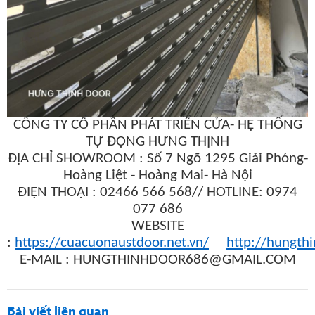
CÔNG TY CỔ PHẦN PHÁT TRIỂN CỬA- HỆ THỐNG
TỰ ĐỘNG HƯNG THỊNH
ĐỊA CHỈ SHOWROOM : Số 7 Ngõ 1295 Giải Phóng-
Hoàng Liệt - Hoàng Mai- Hà Nội
ĐIỆN THOẠI : 02466 566 568// HOTLINE: 0974
077 686
WEBSITE
:
https://cuacuonaustdoor.net.vn/
http://hungth
E-MAIL : HUNGTHINHDOOR686@GMAIL.COM
Bài viết liên quan