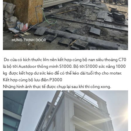
Do cửa có kích thước lớn nên kết hợp cùng bộ nan siêu thoáng C70
là bộ tời Austdoor thông minh S1000. Bộ tời S1000 sức nâng 1000
kg được kết hợp dư sức kéo để có thể kéo dài tuổi thọ cho moter.
Kết hợp cùng bộ lưu điện P3000
Những hình ảnh thực tế được chụp lại sau khi thi công xong.