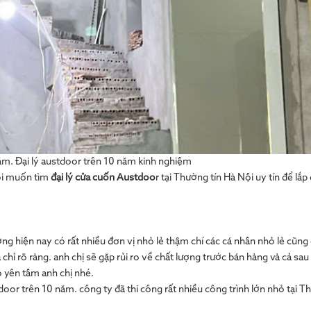
ăm. Đại lý austdoor trên 10 năm kinh nghiệm
tôi muốn tìm
đại lý cửa cuốn Austdoo
r tại Thường tín Hà Nội uy tín để lắp
ường hiện nay có rất nhiều đơn vị nhỏ lẻ thậm chí các cá nhân nhỏ lẻ cũng 
chỉ rõ ràng. anh chị sẽ gặp rủi ro về chất lượng trước bán hàng và cả sa
o yên tâm anh chị nhé.
oor trên 10 năm. công ty đã thi công rất nhiều công trình lớn nhỏ tại T