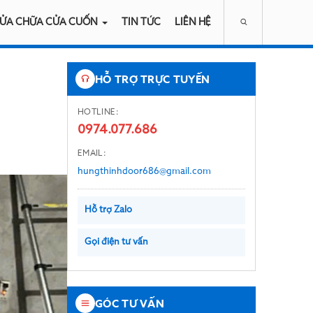
ỬA CHỮA CỬA CUỐN
TIN TỨC
LIÊN HỆ
HỖ TRỢ TRỰC TUYẾN
HOTLINE:
0974.077.686
EMAIL:
hungthinhdoor686@gmail.com
Hỗ trợ Zalo
Gọi điện tư vấn
GÓC TƯ VẤN