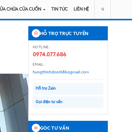
ỬA CHỮA CỬA CUỐN
TIN TỨC
LIÊN HỆ
HỖ TRỢ TRỰC TUYẾN
HOTLINE:
0974.077.686
EMAIL:
hungthinhdoor686@gmail.com
Hỗ trợ Zalo
Gọi điện tư vấn
GÓC TƯ VẤN