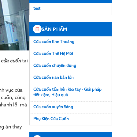
test
SẢN PHẨM
Cửa cuốn Khe Thoáng
Cửa cuốn Thế Hệ Mới
h cửa cuốn
tại
Cửa cuốn chuyên dụng
Cửa cuốn nan bản lớn
Cửa cuốn tấm liền kéo tay - Giải pháp
nh vực cửa
tiết kiệm, Hiệu quả
a cuốn, cùng
nhanh lỗi mà
Cửa cuốn xuyên Sáng
Phụ Kiện Cửa Cuốn
ng án thay