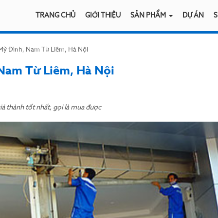
TRANG CHỦ
GIỚI THIỆU
SẢN PHẨM
DỰ ÁN
S
 Mỹ Đình, Nam Từ Liêm, Hà Nội
 Nam Từ Liêm, Hà Nội
á thành tốt nhất, gọi là mua được