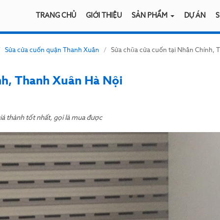
TRANG CHỦ
GIỚI THIỆU
SẢN PHẨM
DỰ ÁN
S
/
Sửa cửa cuốn quận Thanh Xuân
/
Sửa chữa cửa cuốn tại Nhân Chính,
nh, Thanh Xuân Hà Nội
á thành tốt nhất, gọi là mua được