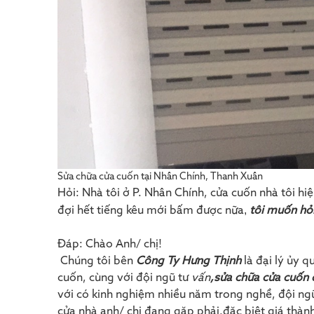
Sửa chữa cửa cuốn tại Nhân Chính, Thanh Xuân
Hỏi: Nhà tôi ở P. Nhân Chính, cửa cuốn nhà tôi hi
,
đợi hết tiếng kêu mới bấm được nữa
tôi muốn hỏi
Đáp: Chào Anh/ chị!
Chúng tôi bên
Công Ty Hưng Thịnh
là đại lý ủy 
cuốn, cùng với đội ngũ tư
vấn
,sửa chữa cửa cuốn 
với có kinh nghiệm nhiều năm trong nghề, đội ngũ
cửa nhà anh/ chị đang gặp phải,đặc biệt giá thành