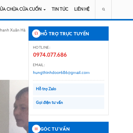
ỬA CHỮA CỬA CUỐN
TIN TỨC
LIÊN HỆ
 Thanh Xuân Hà
HỖ TRỢ TRỰC TUYẾN
HOTLINE:
0974.077.686
EMAIL:
hungthinhdoor686@gmail.com
Hỗ trợ Zalo
Gọi điện tư vấn
GÓC TƯ VẤN