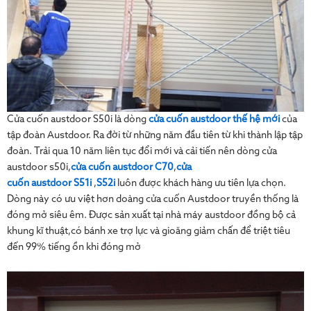
Cửa cuốn austdoor S50i là dòng
cửa cuốn austdoor thế hệ mới
của
tập đoàn Austdoor. Ra đời từ những năm đầu tiên từ khi thành lập tập
đoàn. Trải qua 10 năm liên tục đổi mới và cải tiến nên dòng cửa
austdoor s50i,
cửa cuốn
austdoor C70
,
cửa
cuốn
austdoor
S51i
,
S52i
luôn được khách hàng ưu tiên lựa chọn.
Dòng này có ưu việt hơn doàng cửa cuốn Austdoor truyền thống là
đóng mở siêu êm. Được sản xuất tại nhà máy austdoor đồng bộ cả
khung kĩ thuật,có bánh xe trợ lực và gioăng giảm chấn để triệt tiêu
đến 99% tiếng ồn khi đóng mở