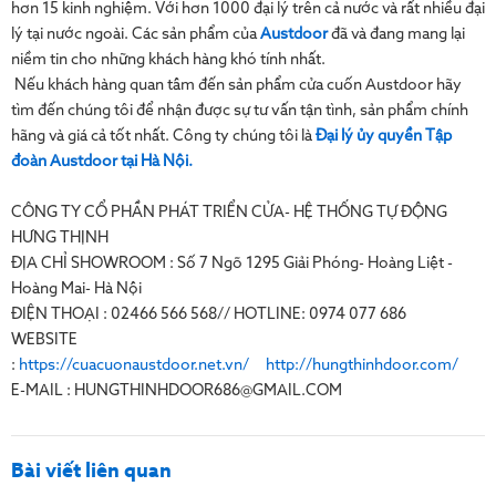
hơn 15 kinh nghiệm. Với hơn 1000 đại lý trên cả nước và rất nhiều đại
lý tại nước ngoài. Các sản phẩm của
Austdoor
đã và đang mang lại
niềm tin cho những khách hàng khó tính nhất.
Nếu khách hàng quan tâm đến sản phẩm cửa cuốn Austdoor hãy
tìm đến chúng tôi để nhận được sự tư vấn tận tình, sản phẩm chính
hãng và giá cả tốt nhất. Công ty chúng tôi là
Đại lý ủy quyền Tập
đoàn Austdoor tại Hà Nội.
CÔNG TY CỔ PHẦN PHÁT TRIỂN CỬA- HỆ THỐNG TỰ ĐỘNG
HƯNG THỊNH
ĐỊA CHỈ SHOWROOM : Số 7 Ngõ 1295 Giải Phóng- Hoàng Liệt -
Hoàng Mai- Hà Nội
ĐIỆN THOẠI : 02466 566 568// HOTLINE: 0974 077 686
WEBSITE
:
https://cuacuonaustdoor.net.vn/
http://hungthinhdoor.com/
E-MAIL : HUNGTHINHDOOR686@GMAIL.COM
Bài viết liên quan