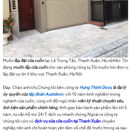
Muốn
lắp đặt cửa cuốn
tại Lê Trọng Tấn, Thanh Xuân, Hà nộiHỏi: Tôi
đang
muốn lắp cửa cuốn
cho văn phòng công ty,Tôi muốn hỏi đơn vị
lắp đặt uy tín ở khu vực Thanh Xuân, Hà Nội
Đáp: Chào anh/chị,Chúng tôi bên
công ty
Hưng Thịnh Door
, là đại lý
ủy quyền của
tập đoàn Austdoor
, với 10 năm kinh nghiệm trong
nghành cửa cuốn, cùng với đội ngũ nhân
viên kỹ thuật chuyên sâu,
linh kiện sản phẩm chính hãng
, thời gian bản hành sản phẩm lên tới 5
năm, tư vấn hỗ trợ 24/7, dịch vụ nhanh chóng.Ngoài ra công ty
chúng tôi còn có
dịch vụ sửa cửa cuốn tại Thanh Xuân
chuyên
nghiệp nên anh chị hoàn toàn yên tâm về chế độ trước/trong và sau