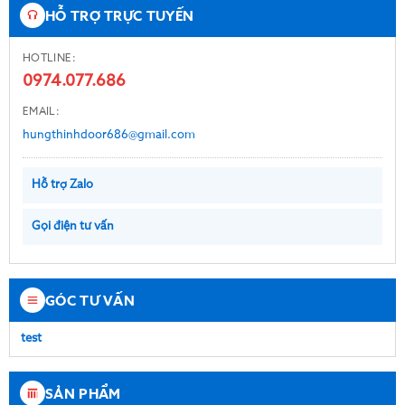
HỖ TRỢ TRỰC TUYẾN
HOTLINE:
0974.077.686
EMAIL:
hungthinhdoor686@gmail.com
Hỗ trợ Zalo
Gọi điện tư vấn
GÓC TƯ VẤN
test
SẢN PHẨM