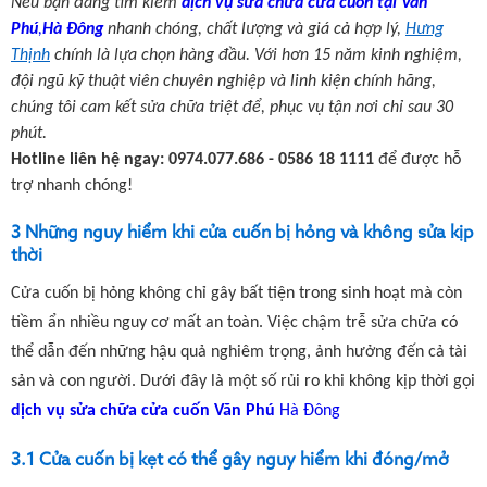
Nếu bạn đang tìm kiếm
dịch vụ sửa chữa cửa cuốn tại Văn
Phú
,
Hà Đông
nhanh chóng, chất lượng và giá cả hợp lý,
Hưng
Thịnh
chính là lựa chọn hàng đầu. Với hơn 15 năm kinh nghiệm,
đội ngũ kỹ thuật viên chuyên nghiệp và linh kiện chính hãng,
chúng tôi cam kết sửa chữa triệt để, phục vụ tận nơi chỉ sau 30
phút.
Hotline liên hệ ngay: 0974.077.686 - 0586 18 1111
để được hỗ
trợ nhanh chóng!
3 Những nguy hiểm khi cửa cuốn bị hỏng và không sửa kịp
thời
Cửa cuốn bị hỏng không chỉ gây bất tiện trong sinh hoạt mà còn
tiềm ẩn nhiều nguy cơ mất an toàn. Việc chậm trễ sửa chữa có
thể dẫn đến những hậu quả nghiêm trọng, ảnh hưởng đến cả tài
sản và con người. Dưới đây là một số rủi ro khi không kịp thời gọi
dịch vụ sửa chữa cửa cuốn Văn Phú
Hà Đông
3.1 Cửa cuốn bị kẹt có thể gây nguy hiểm khi đóng/mở