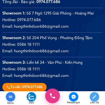
Tổng đài - Báo giá:
0974.077.686
Showroom 1:
Số 7 Ngõ 1295 Giải Phóng - Hoàng Mai
Hotline:
0974.077.686
Email:
hungthinhdoor686@gmail.com
Showroom 2:
Số 204 Phố Vọng - Phường Đồng Tâm
Hotline:
0586 18 1111
Email:
hungthinhdoor686@gmail.com
Showroom 3:
Liền kề 34 - Văn Phú - Kiến Hưng
Hotline:
0586 18 1111
Email:
hungthinhdoor686@gmail.com
Tư vấn: 0974.077.686
Showroom cửa cuốn Austdoor ủy quyền
THÔNG TIN & CHÍNH SÁCH
Menu
Zalo
Messenger
Liên hệ